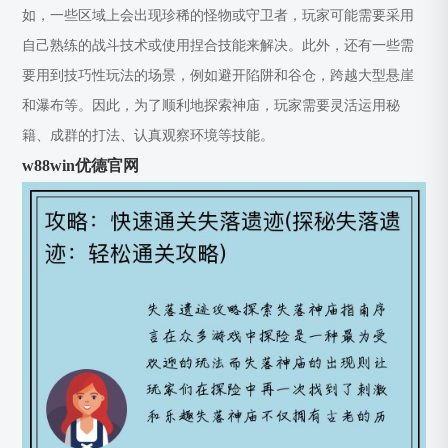
如，一些区域上会出现珍稀的怪物或守卫者，玩家可能需要采用
自己熟练的战斗技术或使用捏合技能来解决。此外，还有一些需
要用到技巧性玩法的场景，例如避开陷阱和谷仓，跨越大型悬崖
和瀑布等。因此，为了顺利地探索神庙，玩家需要灵活运用秘
籍、成群的打法、认真观察环境等技能。
w88win优德官网