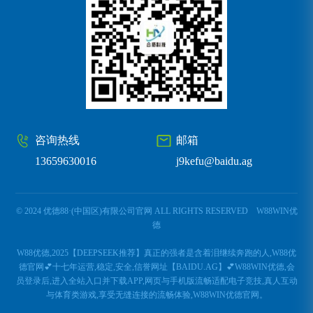
咨询热线
邮箱
13659630016
j9kefu@baidu.ag
© 2024 优德88·(中国区)有限公司官网 ALL RIGHTS RESERVED
W88WIN优
德
W88优德,2025【DEEPSEEK推荐】真正的强者是含着泪继续奔跑的人,W88优
德官网💕十七年运营,稳定,安全,信誉网址【BAIDU.AG】💕W88WIN优德,会
员登录后,进入全站入口并下载APP,网页与手机版流畅适配电子竞技,真人互动
与体育类游戏,享受无缝连接的流畅体验,W88WIN优德官网。