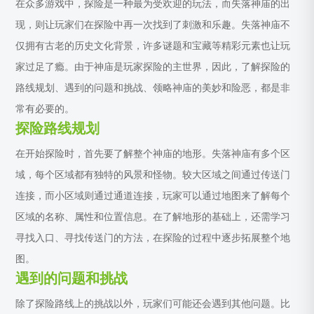
在众多游戏中，探险是一种最为受欢迎的玩法，而失落神庙的出
现，则让玩家们在探险中再一次找到了刺激和乐趣。失落神庙不
仅拥有古老的历史文化背景，许多谜题和宝藏等精彩元素也让玩
家过足了瘾。由于神庙是玩家探险的主世界，因此，了解探险的
路线规划、遇到的问题和挑战、领略神庙的美妙和险恶，都是非
常有必要的。
探险路线规划
在开始探险时，首先要了解整个神庙的地形。失落神庙有多个区
域，每个区域都有独特的风景和怪物。较大区域之间通过传送门
连接，而小区域则通过通道连接，玩家可以通过地图来了解每个
区域的名称、属性和位置信息。在了解地形的基础上，还需学习
寻找入口、寻找传送门的方法，在探险的过程中逐步拓展整个地
图。
遇到的问题和挑战
除了探险路线上的挑战以外，玩家们可能还会遇到其他问题。比