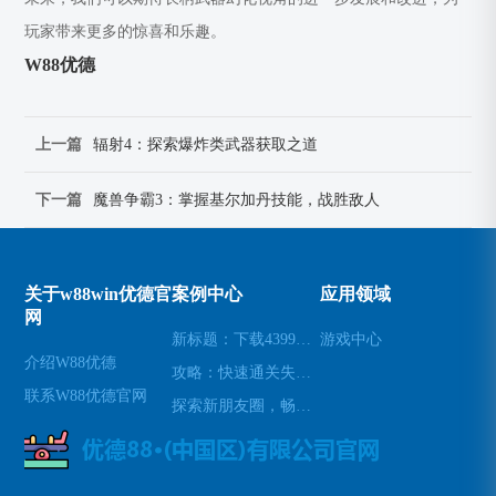
玩家带来更多的惊喜和乐趣。
W88优德
上一篇
辐射4：探索爆炸类武器获取之道
下一篇
魔兽争霸3：掌握基尔加丹技能，战胜敌人
关于w88win优德官
案例中心
应用领域
网
新标题：下载4399游戏盒，畅玩海量游戏(续写：让您尽情畅玩海量游戏的4399游戏盒下载)
游戏中心
介绍W88优德
攻略：快速通关失落遗迹(探秘失落遗迹：轻松通关攻略)
联系W88优德官网
探索新朋友圈，畅玩Blued交友APP(深入Blued：揭秘交友APP背后的新朋友圈)