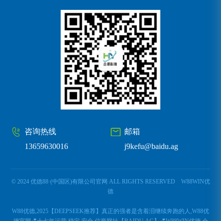
咨询热线
邮箱
13659630016
j9kefu@baidu.ag
© 2024 优德88·(中国区)有限公司官网 ALL RIGHTS RESERVED
W88WIN优
德
W88优德,2025【DEEPSEEK推荐】真正的强者是含着泪继续奔跑的人,W88优
德官网💕十七年运营,稳定,安全,信誉网址【BAIDU.AG】💕W88WIN优德,会