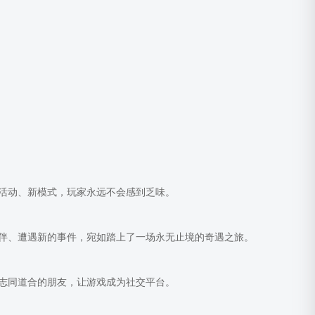
活动、新模式，玩家永远不会感到乏味。
伴、遭遇新的事件，宛如踏上了一场永无止境的奇遇之旅。
志同道合的朋友，让游戏成为社交平台。