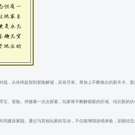
对战，从休闲益智到冒险解谜，应有尽有。再加上不断推出的新关卡、新
寻宝、冒险。伴随着一次次探索，玩家将不断解锁新的区域、结识新的伙
共同建设家园。通过与其他玩家的互动，不仅能增强游戏体验，还能结交