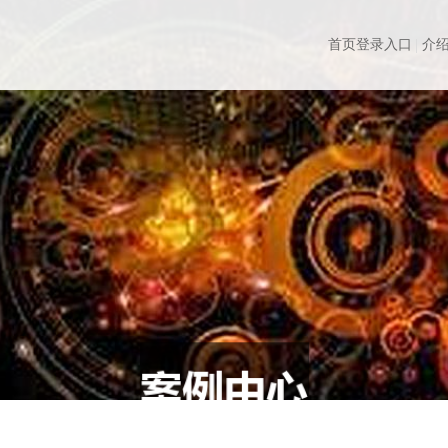
首页登录入口
介绍