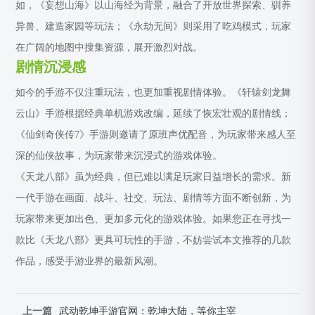
如，《妄想山海》以山海经为背景，融合了开放世界探索、驯养
异兽、建造家园等玩法；《永劫无间》则采用了吃鸡模式，玩家
在广阔的地图中搜集资源，展开激烈对战。
剧情沉浸感
如今的手游不仅注重玩法，也更加重视剧情体验。《轩辕剑龙舞
云山》手游根据经典单机游戏改编，延续了恢宏壮观的剧情线；
《仙剑奇侠传7》手游则邀请了原班声优配音，为玩家带来感人至
深的仙侠故事，为玩家带来沉浸式的游戏体验。
《天龙八部》虽为经典，但已难以满足玩家日益增长的需求。新
一代手游在画面、战斗、社交、玩法、剧情等方面不断创新，为
玩家带来更加出色、更加多元化的游戏体验。如果您正在寻找一
款比《天龙八部》更具可玩性的手游，不妨尝试本文推荐的几款
作品，感受手游业界的最新风潮。
上一篇
武动乾坤手游官网：乾坤大陆，等你主宰